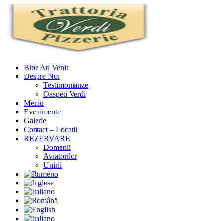
Bine Ati Venit
Despre Noi
Testimonianze
Oaspeti Verdi
Meniu
Evenimente
Galerie
Contact – Locatii
REZERVARE
Domenii
Aviatorilor
Unirii