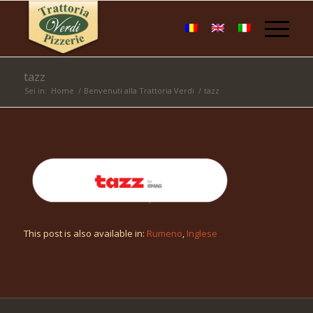
tazz
Sei in:
Home
/
Benvenuti alla Trattoria Verdi
/
tazz
This post is also available in:
Rumeno
Inglese