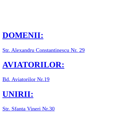
The Best Italian Cuisine – Cucina Italiana – Meniu Italian &
Va asteptam in locatiile noastre din:
DOMENII:
Str. Alexandru Constantinescu Nr. 29
AVIATORILOR:
Bd. Aviatorilor Nr.19
UNIRII:
Str. Sfanta Vineri Nr.30
Comanda prin Par