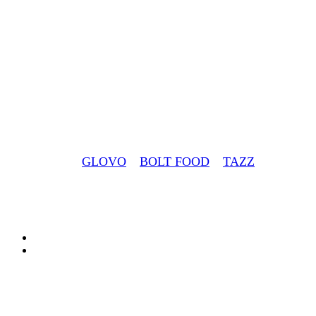
Livrari la Domici
Prin partenerii Nostri venim rapid unde esti !
Comanda prin
GLOVO
–
BOLT FOOD
–
TAZZ