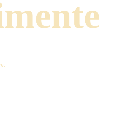
imente
re.