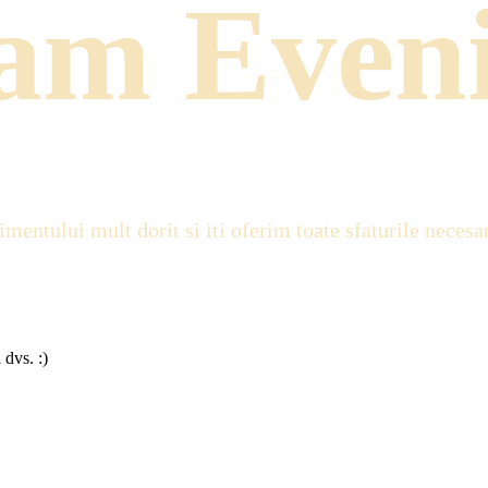
zam
Even
imentului mult dorit si iti oferim toate sfaturile necesa
 dvs. :)