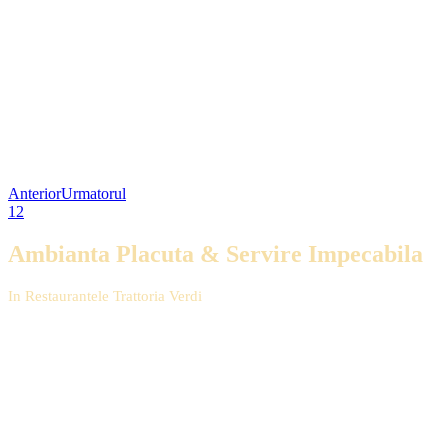
Anterior
Urmatorul
1
2
Ambianta Placuta
&
Servire Impecabila
In Restaurantele Trattoria Verdi
In restaurantele noastre, pe langa bucuria unei mese cu specific italian,
Serviciul ireprosabil, alaturi de oferirea celor mai bune sfaturi in privi
Te asteptam zilnic in una dintre locatiile noastre: Bd. Aviatoril
mai inalte standarde.